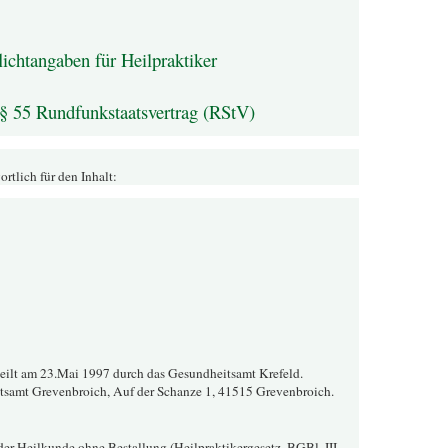
ichtangaben für Heilpraktiker
§ 55 Rundfunkstaatsvertrag (RStV)
rtlich für den Inhalt:
teilt am 23.Mai 1997 durch das Gesundheitsamt Krefeld.
tsamt Grevenbroich, Auf der Schanze 1, 41515 Grevenbroich.
er Heilkunde ohne Bestallung (Heilpraktikergesetz, BGBl. III