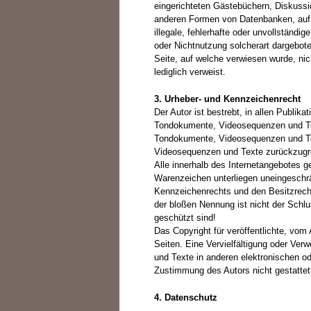
eingerichteten Gästebüchern, Diskussio
anderen Formen von Datenbanken, auf d
illegale, fehlerhafte oder unvollständi
oder Nichtnutzung solcherart dargeboten
Seite, auf welche verwiesen wurde, nich
lediglich verweist.
3. Urheber- und Kennzeichenrecht
Der Autor ist bestrebt, in allen Publik
Tondokumente, Videosequenzen und Text
Tondokumente, Videosequenzen und Tex
Videosequenzen und Texte zurückzugre
Alle innerhalb des Internetangebotes 
Warenzeichen unterliegen uneingeschr
Kennzeichenrechts und den Besitzrecht
der bloßen Nennung ist nicht der Schl
geschützt sind!
Das Copyright für veröffentlichte, vom A
Seiten. Eine Vervielfältigung oder V
und Texte in anderen elektronischen od
Zustimmung des Autors nicht gestattet
4. Datenschutz