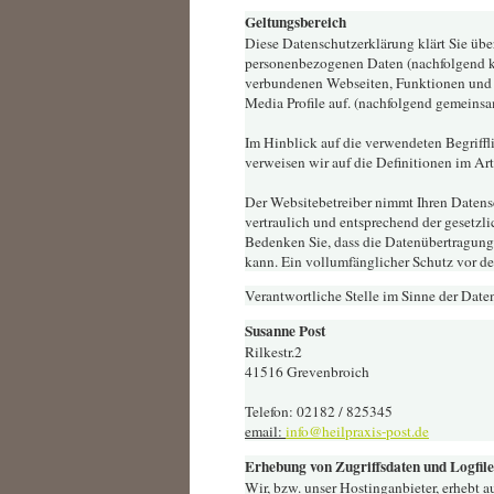
Geltungsbereich
Diese Datenschutzerklärung klärt Sie üb
personenbezogenen Daten (nachfolgend k
verbundenen Webseiten, Funktionen und I
Media Profile auf. (nachfolgend gemeinsa
Im Hinblick auf die verwendeten Begriffl
verweisen wir auf die Definitionen im A
Der Websitebetreiber nimmt Ihren Datens
vertraulich und entsprechend der gesetzli
Bedenken Sie, dass die Datenübertragung 
kann. Ein vollumfänglicher Schutz vor dem
Verantwortliche Stelle im Sinne der Daten
Susanne Post
Rilkestr.2
41516 Grevenbroich
Telefon: 02182 / 825345
email:
info@heilpraxis-post.de
Erhebung von Zugriffsdaten und Logfile
Wir, bzw. unser Hostinganbieter, erhebt a