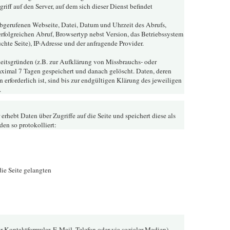
riff auf den Server, auf dem sich dieser Dienst befindet
bgerufenen Webseite, Datei, Datum und Uhrzeit des Abrufs,
folgreichen Abruf, Browsertyp nebst Version, das Betriebssystem
chte Seite), IP-Adresse und der anfragende Provider.
eitsgründen (z.B. zur Aufklärung von Missbrauchs- oder
ximal 7 Tagen gespeichert und danach gelöscht. Daten, deren
forderlich ist, sind bis zur endgültigen Klärung des jeweiligen
.
erhebt Daten über Zugriffe auf die Seite und speichert diese als
en so protokolliert:
ie Seite gelangten
r Kontaktformular, E-Mail, Telefon oder via sozialer Medien)