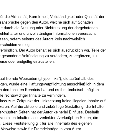
 die Aktualität, Korrektheit, Vollständigkeit oder Qualität der
ngsansprüche gegen den Autor, welche sich auf Schäden
, die durch die Nutzung oder Nichtnutzung der dargebotenen
ehlerhafter und unvollständiger Informationen verursacht
ssen, sofern seitens des Autors kein nachweislich
rschulden vorliegt.
erbindlich. Der Autor behält es sich ausdrücklich vor, Teile der
 gesonderte Ankündigung zu verändern, zu ergänzen, zu
eise oder endgültig einzustellen.
 auf fremde Webseiten („Hyperlinks“), die außerhalb des
egen, würde eine Haftungsverpflichtung ausschließlich in dem
von den Inhalten Kenntnis hat und es ihm technisch möglich
e rechtswidriger Inhalte zu verhindern.
 dass zum Zeitpunkt der Linksetzung keine illegalen Inhalte auf
aren. Auf die aktuelle und zukünftige Gestaltung, die Inhalte
erknüpften Seiten hat der Autor keinerlei Einfluss. Deshalb
 von allen Inhalten aller verlinkten /verknüpften Seiten, die
Diese Feststellung gilt für alle innerhalb des eigenen
 Verweise sowie für Fremdeinträge in vom Autor