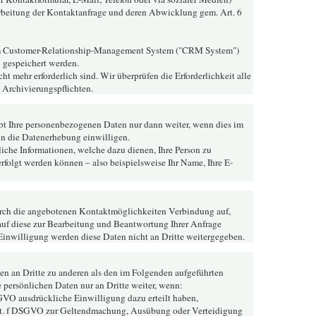
rbeitung der Kontaktanfrage und deren Abwicklung gem. Art. 6
m Customer-Relationship-Management System ("CRM System")
 gespeichert werden.
ht mehr erforderlich sind. Wir überprüfen die Erforderlichkeit alle
n Archivierungspflichten.
ibt Ihre personenbezogenen Daten nur dann weiter, wenn dies im
 in die Datenerhebung einwilligen.
iche Informationen, welche dazu dienen, Ihre Person zu
folgt werden können – also beispielsweise Ihr Name, Ihre E-
rch die angebotenen Kontaktmöglichkeiten Verbindung auf,
auf diese zur Bearbeitung und Beantwortung Ihrer Anfrage
Einwilligung werden diese Daten nicht an Dritte weitergegeben.
en an Dritte zu anderen als den im Folgenden aufgeführten
e persönlichen Daten nur an Dritte weiter, wenn:
 DSGVO ausdrückliche Einwilligung dazu erteilt haben,
1 lit. f DSGVO zur Geltendmachung, Ausübung oder Verteidigung