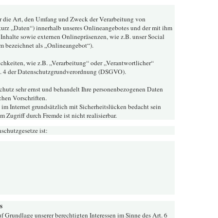
er die Art, den Umfang und Zweck der Verarbeitung von
urz „Daten“) innerhalb unseres Onlineangebotes und der mit ihm
nhalte sowie externen Onlinepräsenzen, wie z.B. unser Social
m bezeichnet als „Onlineangebot“).
ichkeiten, wie z.B. „Verarbeitung“ oder „Verantwortlicher“
rt. 4 der Datenschutzgrundverordnung (DSGVO).
chutz sehr ernst und behandelt Ihre personenbezogenen Daten
chen Vorschriften.
im Internet grundsätzlich mit Sicherheitslücken bedacht sein
 Zugriff durch Fremde ist nicht realisierbar.
schutzgesetze ist:
s
uf Grundlage unserer berechtigten Interessen im Sinne des Art. 6