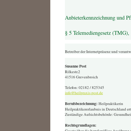
Anbieterkennzeichnung und Pfl
§ 5 Telemediengesetz (TMG), 
Betreiber der Internetpräsenz und verantwo
Susanne Post
Rilkestr.2
41516 Grevenbroich
Telefon: 02182 / 825345
info@heilpraxis-post.de
Berufsbezeichnung:
Heilpraktikerin
Heilpraktikererlaubnis in Deutschland er
Zuständige Aufsichtsbehörde: Gesundhei
Rechtsgrundlagen:
Gesetz über die berufsmäßige Ausübung d