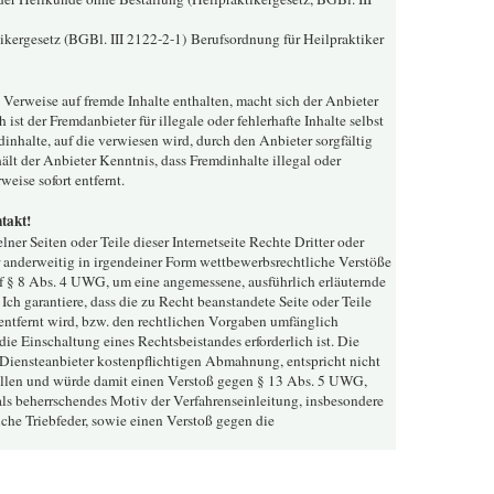
kergesetz (BGBl. III 2122-2-1)
Berufsordnung für Heilpraktiker
e Verweise auf fremde Inhalte enthalten, macht sich der Anbieter
 ist der Fremdanbieter für illegale oder fehlerhafte Inhalte selbst
nhalte, auf die verwiesen wird, durch den Anbieter sorgfältig
hält der Anbieter Kenntnis, dass Fremdinhalte illegal oder
eise sofort entfernt.
takt!
lner Seiten oder Teile dieser Internetseite Rechte Dritter oder
 anderweitig in irgendeiner Form wettbewerbsrechtliche Verstöße
auf § 8 Abs. 4 UWG, um eine angemessene, ausführlich erläuternde
ch garantiere, dass die zu Recht beanstandete Seite oder Teile
t entfernt wird, bzw. den rechtlichen Vorgaben umfänglich
die Einschaltung eines Rechtsbeistandes erforderlich ist. Die
 Diensteanbieter kostenpflichtigen Abmahnung, entspricht nicht
llen und würde damit einen Verstoß gegen § 13 Abs. 5 UWG,
ls beherrschendes Motiv der Verfahrenseinleitung, insbesondere
iche Triebfeder, sowie einen Verstoß gegen die