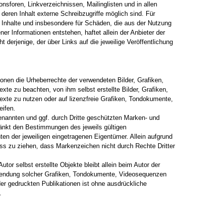
nsforen, Linkverzeichnissen, Mailinglisten und in allen
eren Inhalt externe Schreibzugriffe möglich sind. Für
ge Inhalte und insbesondere für Schäden, die aus der Nutzung
er Informationen entstehen, haftet allein der Anbieter der
t derjenige, der über Links auf die jeweilige Veröffentlichung
ationen die Urheberrechte der verwendeten Bilder, Grafiken,
e zu beachten, von ihm selbst erstellte Bilder, Grafiken,
te zu nutzen oder auf lizenzfreie Grafiken, Tondokumente,
ifen.
genannten und ggf. durch Dritte geschützten Marken- und
änkt den Bestimmungen des jeweils gültigen
en der jeweiligen eingetragenen Eigentümer. Allein aufgrund
uss zu ziehen, dass Markenzeichen nicht durch Rechte Dritter
utor selbst erstellte Objekte bleibt allein beim Autor der
erwendung solcher Grafiken, Tondokumente, Videosequenzen
er gedruckten Publikationen ist ohne ausdrückliche
.