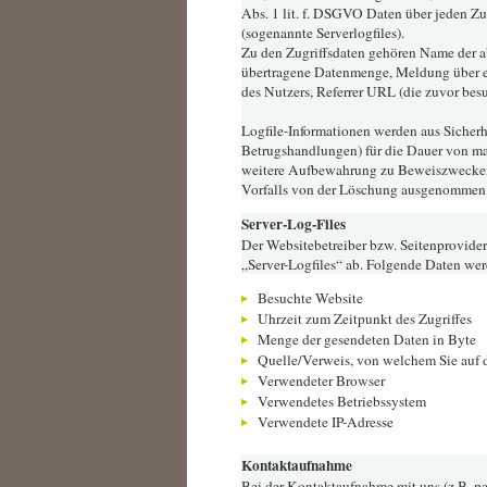
Abs. 1 lit. f. DSGVO Daten über jeden Zug
(sogenannte Serverlogfiles).
Zu den Zugriffsdaten gehören Name der a
übertragene Datenmenge, Meldung über er
des Nutzers, Referrer URL (die zuvor besu
Logfile-Informationen werden aus Sicherh
Betrugshandlungen) für die Dauer von ma
weitere Aufbewahrung zu Beweiszwecken er
Vorfalls von der Löschung ausgenommen
Server-Log-Files
Der Websitebetreiber bzw. Seitenprovider 
„Server-Logfiles“ ab. Folgende Daten werd
Besuchte Website
Uhrzeit zum Zeitpunkt des Zugriffes
Menge der gesendeten Daten in Byte
Quelle/Verweis, von welchem Sie auf d
Verwendeter Browser
Verwendetes Betriebssystem
Verwendete IP-Adresse
Kontaktaufnahme
Bei der Kontaktaufnahme mit uns (z.B. pe